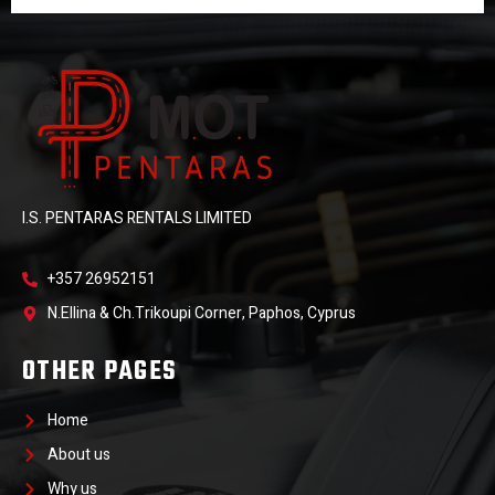
I.S. PENTARAS RENTALS LIMITED
+357 26952151
N.Ellina & Ch.Trikoupi Corner, Paphos, Cyprus
OTHER PAGES
Home
About us
Why us